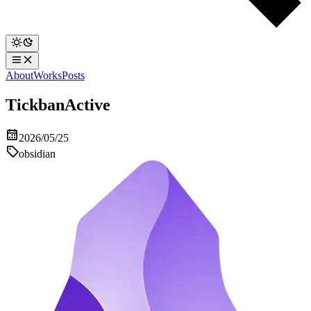
About
Works
Posts
Tickban
Active
2026/05/25
obsidian